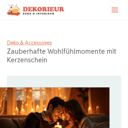
Zum
Inhalt
springen
Deko & Accessoires
Zauberhafte Wohlfühlmomente mit
Kerzenschein