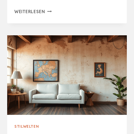
ELEGANTE
WEITERLESEN
FORMENSPRACHE
FÜRS
MODERNE
ZUHAUSE
STILWELTEN