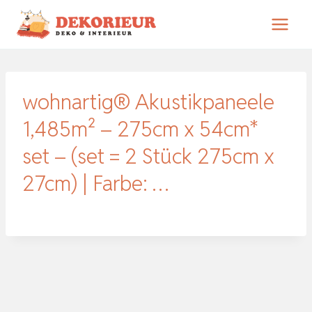
Zum
Inhalt
springen
wohnartig® Akustikpaneele
1,485m² – 275cm x 54cm*
set – (set = 2 Stück 275cm x
27cm) | Farbe: …