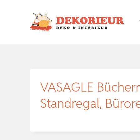
Zum
Inhalt
springen
VASAGLE Bücherreg
Standregal, Bürore