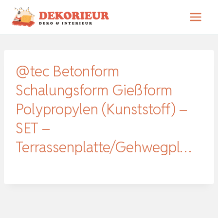
Zum
Inhalt
springen
@tec Betonform
Schalungsform Gießform
Polypropylen (Kunststoff) –
SET –
Terrassenplatte/Gehwegpl…