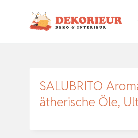
Zum
Inhalt
springen
SALUBRITO Aroma D
ätherische Öle, U