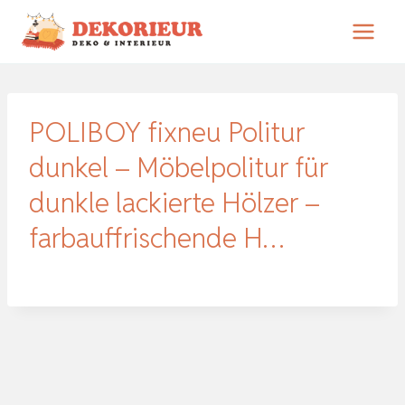
Zum
Inhalt
springen
POLIBOY fixneu Politur
dunkel – Möbelpolitur für
dunkle lackierte Hölzer –
farbauffrischende H…