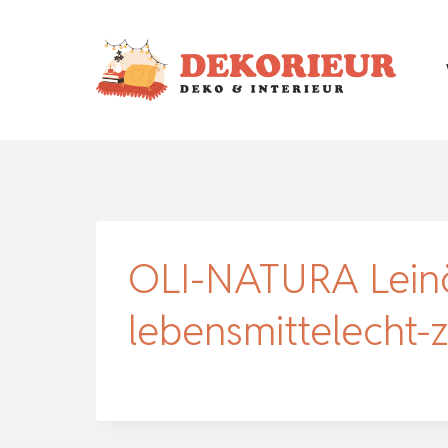
Zum
Inhalt
springen
OLI-NATURA Leinöl
lebensmittelecht-ze