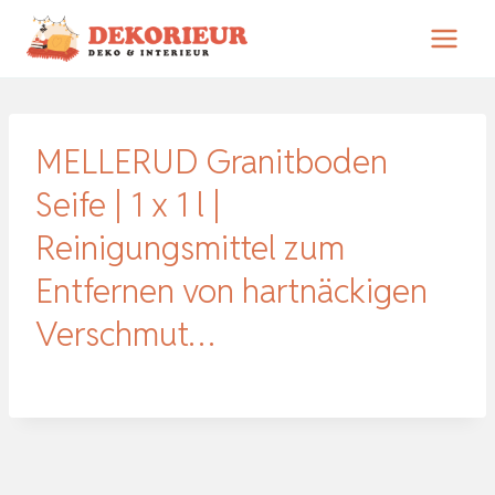
Zum
Inhalt
springen
MELLERUD Granitboden
Seife | 1 x 1 l |
Reinigungsmittel zum
Entfernen von hartnäckigen
Verschmut…