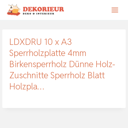
Zum
Inhalt
springen
LDXDRU 10 x A3
Sperrholzplatte 4mm
Birkensperrholz Dünne Holz-
Zuschnitte Sperrholz Blatt
Holzpla…