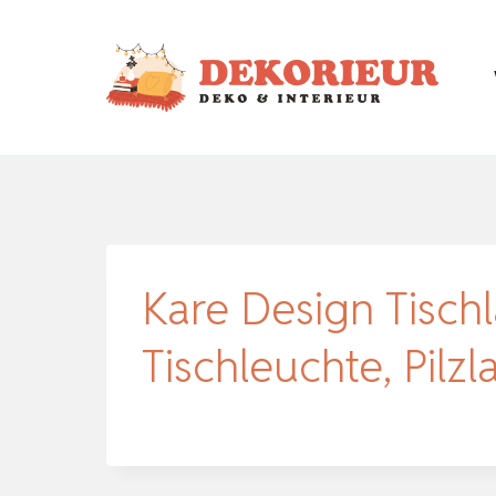
Zum
Inhalt
springen
Kare Design Tisc
Tischleuchte, Pilz