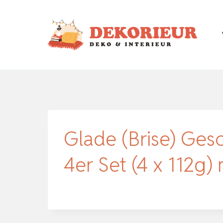
Zum
Inhalt
springen
Glade (Brise) Ges
4er Set (4 x 112g)