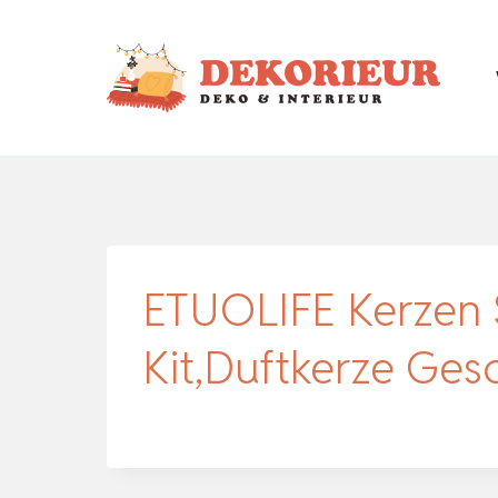
Zum
Inhalt
springen
ETUOLIFE Kerzen 
Kit,Duftkerze Ges