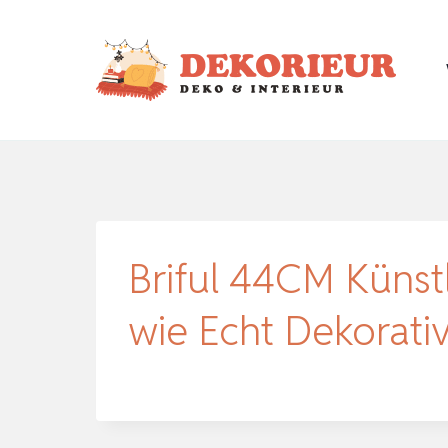
Zum
Inhalt
springen
Briful 44CM Künst
wie Echt Dekorat