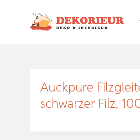
Zum
Inhalt
springen
Auckpure Filzgleite
schwarzer Filz, 1