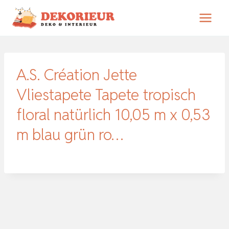
Zum
Inhalt
springen
A.S. Création Jette
Vliestapete Tapete tropisch
floral natürlich 10,05 m x 0,53
m blau grün ro…