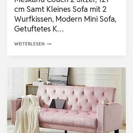
MIT
cm Samt Kleines Sofa mit 2
2
Wurfkissen, Modern Mini Sofa,
KISSEN
Getuftetes K…
UN…
MESKANU
WEITERLESEN
COUCH
2
SITZER,
121
CM
SAMT
KLEINES
SOFA
MIT
2