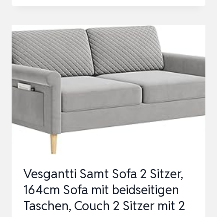
2
/
SITZER
SAMTOPT…
SOFA,
159CM
POLSTERSOFA
AUS
SAMTSTOFF,
KLEINE
SOFACOUCH,
140,5
×
94
Vesgantti Samt Sofa 2 Sitzer,
CM
164cm Sofa mit beidseitigen
LIEGEF…
Taschen, Couch 2 Sitzer mit 2