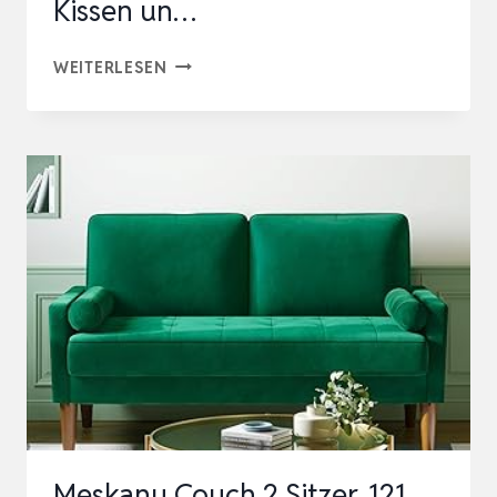
Kissen un…
VESGANTTI
WEITERLESEN
SAMT
SOFA
2
SITZER,
164CM
SOFA
MIT
BEIDSEITIGEN
TASCHEN,
COUCH
2
SITZER
Meskanu Couch 2 Sitzer, 121