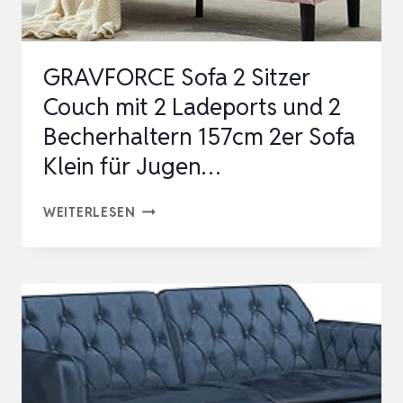
WURFKISSEN,
MODERN
GRAVFORCE Sofa 2 Sitzer
MINI
Couch mit 2 Ladeports und 2
SOFA,
Becherhaltern 157cm 2er Sofa
GETUFTETES
Klein für Jugen…
K…
GRAVFORCE
WEITERLESEN
SOFA
2
SITZER
COUCH
MIT
2
LADEPORTS