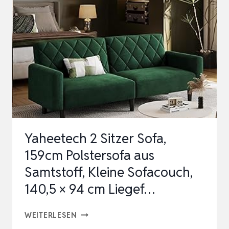
ABBY
/
RETRO-
COUCH
IM
SAMT-
LOOK
MIT
KNOPFHEFTUNG
Yaheetech 2 Sitzer Sofa,
/
159cm Polstersofa aus
183
Samtstoff, Kleine Sofacouch,
X
140,5 × 94 cm Liegef…
89
X
YAHEETECH
WEITERLESEN
88