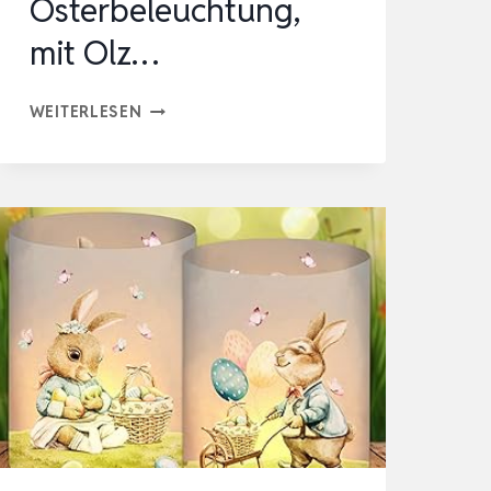
Osterbeleuchtung,
mit Olz…
LED
WEITERLESEN
HASE
FIGUR
OSTERN
MIT
TIMER,
BELEUCHTETES
OSTERHASE
AUS
HOLZ
20
LED