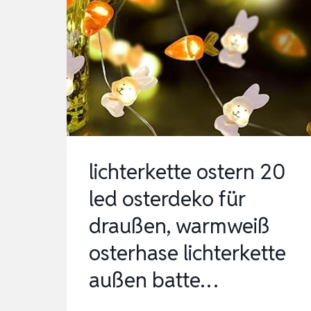
LED
TIMER
AUS
ROST
METALL,HOLZ
SOCKEL,MIT
FRÜHLINGSDE…
lichterkette ostern 20
led osterdeko für
draußen, warmweiß
osterhase lichterkette
außen batte…