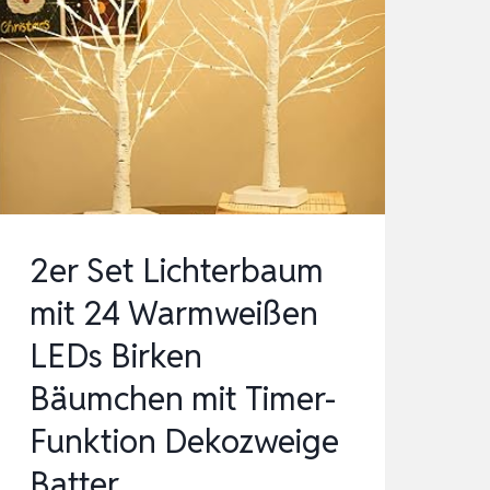
TISCH,
MODERN
DEKORATION,
FRÜHLINGSDEKO
OSTERDEKO
INNEN,
DEK…
2er Set Lichterbaum
mit 24 Warmweißen
LEDs Birken
Bäumchen mit Timer-
Funktion Dekozweige
Batter…