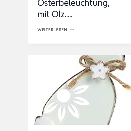
Osterbeleuchtung,
mit Olz…
LED
WEITERLESEN
HASE
FIGUR
OSTERN
MIT
TIMER,
BELEUCHTETES
OSTERHASE
AUS
HOLZ
20
LED