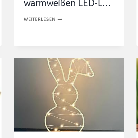
warmweißen LED-L…
CELEBRIGHT
WEITERLESEN
OSTERBAUM
MIT
LICHTERN
–
60
CM/2FT
WEISSER T
ISCH-O
STERZWEIGBAUM –
2
4 W
ARMWEISSEN LE