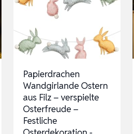
OSTERDEKO
HOLZ
HASE
MIT
LED
LICHTERKETTE,
WARMWEISS, M
IT T
Papierdrachen
IMER…
Wandgirlande Ostern
aus Filz – verspielte
Osterfreude –
Festliche
Osterdekoration -…