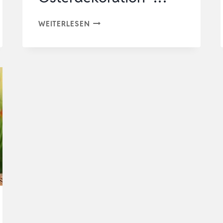
PAPIERDRACHEN
WEITERLESEN
WANDGIRLANDE
OSTERN
AUS
FILZ
–
VERSPIELTE
OSTERFREUDE
–
FESTLICHE
OSTERDEKORATION
-
…