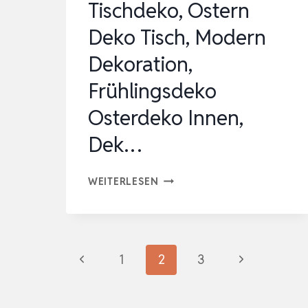
Tischdeko, Ostern
Deko Tisch, Modern
Dekoration,
Frühlingsdeko
Osterdeko Innen,
Dek…
12
WEITERLESEN
WINDLICHT
TISCHDEKO,
OSTERN
Seitennavigation
Vorherige
Nächste
1
2
3
DEKO
TISCH,
Seite
Seite
MODERN