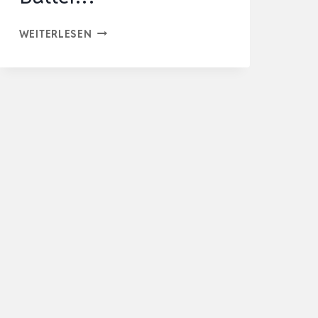
2ER
WEITERLESEN
SET
LICHTERBAUM
MIT
24
WARMWEISSEN L
EDS B
IRKEN B
ÄUMCHEN M
IT T
IMER-F
UNKTION D
EKOZWEIGE B
ATTER…