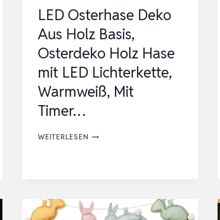
D-L…
LED Osterhase Deko
Aus Holz Basis,
Osterdeko Holz Hase
mit LED Lichterkette,
Warmweiß, Mit
Timer…
LED
WEITERLESEN
OSTERHASE
DEKO
AUS
HOLZ
BASIS,