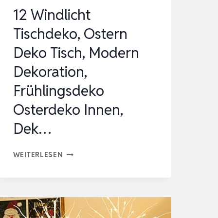
OSTERBELEUCHTUNG,
12 Windlicht
MIT
Tischdeko, Ostern
OLZ…
Deko Tisch, Modern
Dekoration,
Frühlingsdeko
Osterdeko Innen,
Dek…
12
WEITERLESEN
WINDLICHT
TISCHDEKO,
OSTERN
DEKO