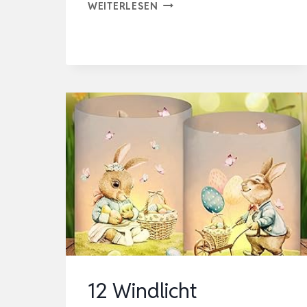
LICHTERKETTE
WEITERLESEN
OSTERN
20
LED
OSTERDEKO
FÜR
DRAUSSEN, W
ARMWEISS OS
TERHASE LI
CHTERKETTE AU
SSEN BAT
TE…
12 Windlicht