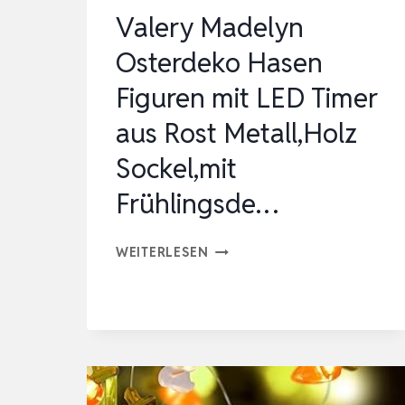
OSTERBELEUCHTUNG,
Valery Madelyn
MIT
Osterdeko Hasen
OLZ…
Figuren mit LED Timer
aus Rost Metall,Holz
Sockel,mit
Frühlingsde…
VALERY
WEITERLESEN
MADELYN
OSTERDEKO
HASEN
FIGUREN
MIT