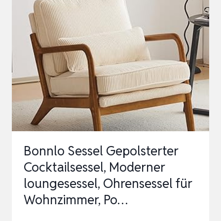
MODERN
SESSEL
WOHNZIMMER,
GEPOLSTERTER
WINGBACK-
SESSEL
MIT
KNOPFSTEPPUNG,
LOUN…
Bonnlo Sessel Gepolsterter
Cocktailsessel, Moderner
loungesessel, Ohrensessel für
Wohnzimmer, Po…