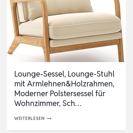
WOHNZIMMER,
GEPOLSTERTER
WINGBACK-
SESSEL
MIT
KNOPFSTEPPUNG,
LOUN…
Lounge-Sessel, Lounge-Stuhl
mit Armlehnen&Holzrahmen,
Moderner Polstersessel für
Wohnzimmer, Sch…
LOUNGE-
WEITERLESEN
SESSEL,