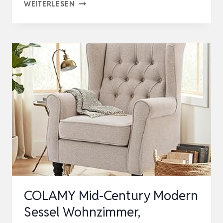
BONNLO
WEITERLESEN
SESSEL
GEPOLSTERTER
COCKTAILSESSEL,
MODERNER
LOUNGESESSEL,
OHRENSESSEL
FÜR
WOHNZIMMER,
PO…
COLAMY Mid-Century Modern
Sessel Wohnzimmer,