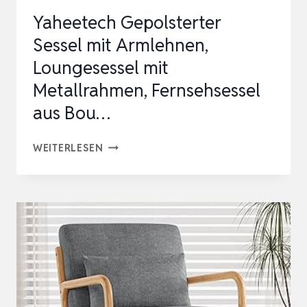
Yaheetech Gepolsterter
Sessel mit Armlehnen,
Loungesessel mit
Metallrahmen, Fernsehsessel
aus Bou…
YAHEETECH
WEITERLESEN
GEPOLSTERTER
SESSEL
MIT
ARMLEHNEN,
LOUNGESESSEL
MIT
METALLRAHMEN,