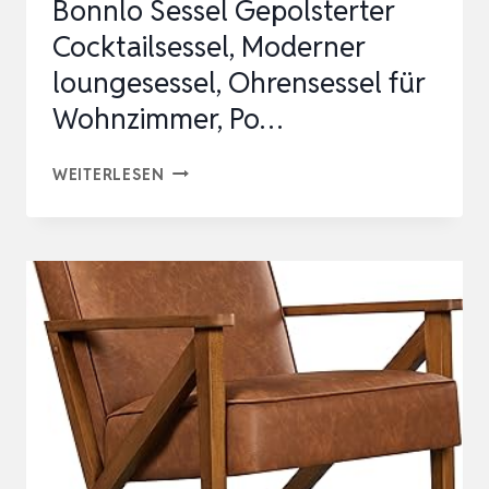
Bonnlo Sessel Gepolsterter
Cocktailsessel, Moderner
loungesessel, Ohrensessel für
Wohnzimmer, Po…
BONNLO
WEITERLESEN
SESSEL
GEPOLSTERTER
COCKTAILSESSEL,
MODERNER
LOUNGESESSEL,
OHRENSESSEL
FÜR
WOHNZIMMER,
PO…