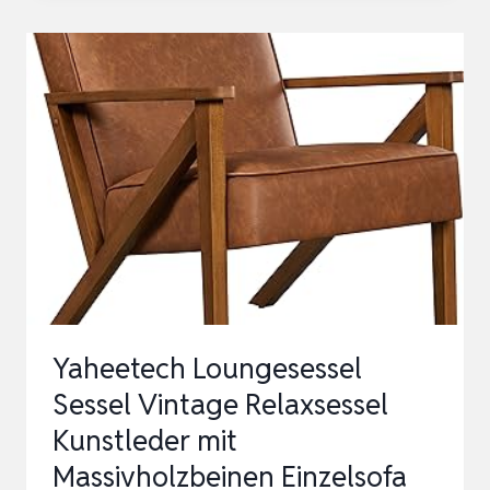
LOUNGE-
STUHL
MIT
ARMLEHNEN&HOLZRAHMEN,
MODERNER
POLSTERSESSEL
FÜR
WOHNZIMMER,
SCH…
Yaheetech Loungesessel
Sessel Vintage Relaxsessel
Kunstleder mit
Massivholzbeinen Einzelsofa