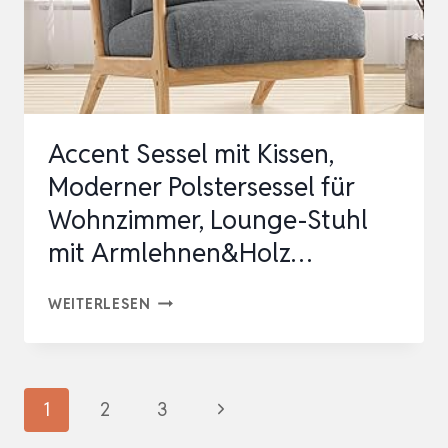
FERNSEHSESSEL
AUS
BOU…
Accent Sessel mit Kissen,
Moderner Polstersessel für
Wohnzimmer, Lounge-Stuhl
mit Armlehnen&Holz…
ACCENT
WEITERLESEN
SESSEL
MIT
KISSEN,
Seitennavigation
Nächste
1
2
3
MODERNER