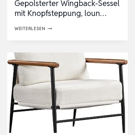
Gepolsterter Wingback-Sessel
mit Knopfsteppung, loun…
COLAMY
WEITERLESEN
MID-
CENTURY
MODERN
SESSEL
WOHNZIMMER,
GEPOLSTERTER
WINGBACK-
SESSEL
MIT
KNOPFSTEPPUNG,
LOUN…