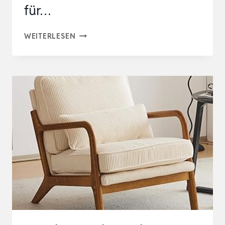
für…
YAHEETECH
WEITERLESEN
LOUNGESESSEL
SESSEL
VINTAGE
RELAXSESSEL
KUNSTLEDER
MIT
MASSIVHOLZBEINEN
EINZELSOFA
FÜR…