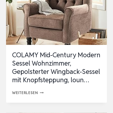
MIT
MASSIVHOLZBEINEN
EINZELSOFA
FÜR…
COLAMY Mid-Century Modern
Sessel Wohnzimmer,
Gepolsterter Wingback-Sessel
mit Knopfsteppung, loun…
COLAMY
WEITERLESEN
MID-
CENTURY