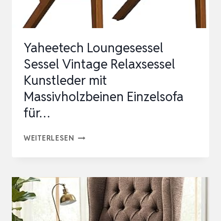
Yaheetech Loungesessel
Sessel Vintage Relaxsessel
Kunstleder mit
Massivholzbeinen Einzelsofa
für…
YAHEETECH
WEITERLESEN
LOUNGESESSEL
SESSEL
VINTAGE
RELAXSESSEL
KUNSTLEDER