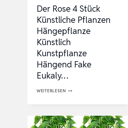
BAUMWOLLSE…
Der Rose 4 Stück
Künstliche Pflanzen
Hängepflanze
Künstlich
Kunstpflanze
Hängend Fake
Eukaly…
DER
WEITERLESEN
ROSE
4
STÜCK
KÜNSTLICHE