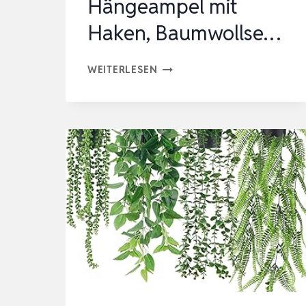
Hängeampel mit
Haken, Baumwollse…
MAKRAMEE
WEITERLESEN
BLUMENAMPEL
HÄNGEND
INNEN,
4ER
SET
BOHO
DEKO
MAKRAMEE
HÄNGEAMPEL
MIT
HAKEN,