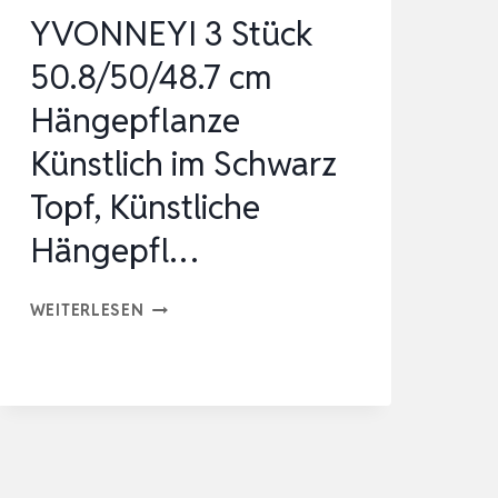
YVONNEYI 3 Stück
50.8/50/48.7 cm
Hängepflanze
Künstlich im Schwarz
Topf, Künstliche
Hängepfl…
YVONNEYI
WEITERLESEN
3
STÜCK
50.8/50/48.7
CM
HÄNGEPFLANZE