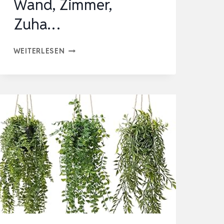
Wand, Zimmer,
Zuha…
COCOBOO
WEITERLESEN
KÜNSTLICHE
HÄNGEPFLANZEN,
EUKALYPTUS,
KÜNSTLICHE
HÄNGEPFLANZE
FÜR
WAND,
ZIMMER,
ZUHA…