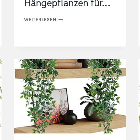
Hängepflanzen für…
3
WEITERLESEN
STÜCK
50.8/50/48.7CM
HÄNGEPFLANZE
KÜNSTLICH
IM
SCHWARZ
TOPF,
KÜNSTLICHE
HÄNGEPFLANZEN
FÜR…