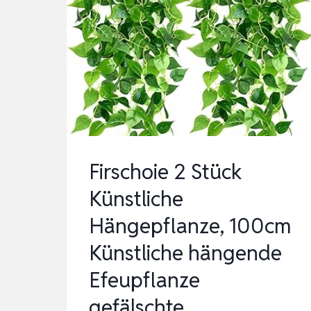
PFLANZEN
HÄNGEPFLANZE
KÜNSTLICH
KUNSTPFLANZE
HÄNGEND
FAKE
EUKALY…
Firschoie 2 Stück
Künstliche
Hängepflanze, 100cm
Künstliche hängende
Efeupflanze
gefälschte…