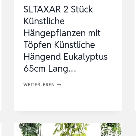
SLTAXAR 2 Stück
Künstliche
Hängepflanzen mit
Töpfen Künstliche
Hängend Eukalyptus
65cm Lang…
SLTAXAR
WEITERLESEN
2
STÜCK
KÜNSTLICHE
HÄNGEPFLANZEN
MIT