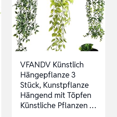
TÖPFEN
KÜNSTLICHE
HÄNGEND
EUKALYPTUS
65CM
LANG…
VFANDV Künstlich
Hängepflanze 3
Stück, Kunstpflanze
Hängend mit Töpfen
Künstliche Pflanzen …