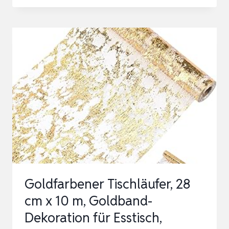
MIT
HERZ
LED-
DRAHT-
LICHTERKETTE
|
GOLDENE
BLÄTTER
|
100
LEDS
|
Goldfarbener Tischläufer, 28
1,80
cm x 10 m, Goldband-
M
Dekoration für Esstisch,
LANG