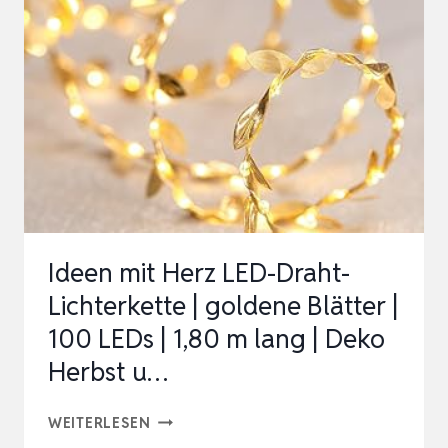
GRAFIK
METALL
BLÄTTER
DEKOR
BLATT
SKULPTUR
EINWEIHUNGSGESCHENK
FÜ…
Ideen mit Herz LED-Draht-
Lichterkette | goldene Blätter |
100 LEDs | 1,80 m lang | Deko
Herbst u…
IDEEN
WEITERLESEN