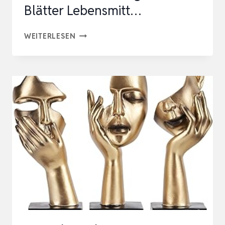
Blätter Lebensmitt…
8
WEITERLESEN
FLASCHE
BLATTGOLD
ESSBAR,
DESSERT
GOLDFOLIE
FLOCKEN
MULTIFUNKTION
BLATTGOLD
BLÄTTER
LEBENSMITT…