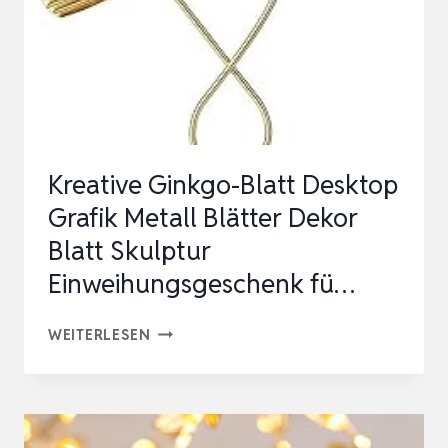
METALL
WINDLICHT
OUTDOOR
TISCHDEKO
WOHNZI…
Kreative Ginkgo-Blatt Desktop
Grafik Metall Blätter Dekor
Blatt Skulptur
Einweihungsgeschenk fü…
KREATIVE
WEITERLESEN
GINKGO-
BLATT
DESKTOP