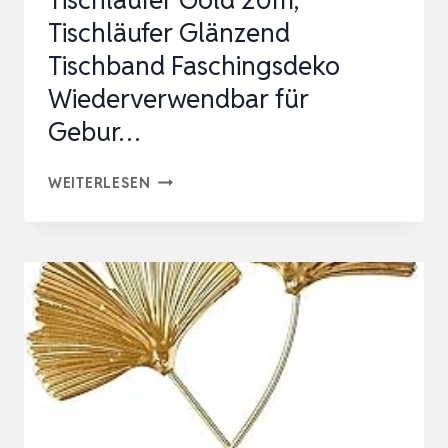
Tischläufer Gold 20m,
Tischläufer Glänzend
Tischband Faschingsdeko
Wiederverwendbar für
Gebur…
TISCHLÄUFER
WEITERLESEN
GOLD
20M,
TISCHLÄUFER
GLÄNZEND
TISCHBAND
FASCHINGSDEKO
WIEDERVERWENDBAR
FÜR