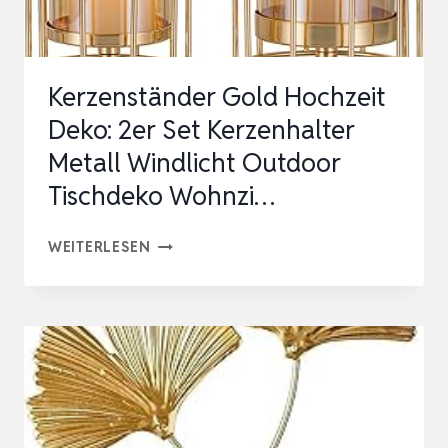
SCHREIB…
Kerzenständer Gold Hochzeit
Deko: 2er Set Kerzenhalter
Metall Windlicht Outdoor
Tischdeko Wohnzi…
KERZENSTÄNDER
WEITERLESEN
GOLD
HOCHZEIT
DEKO:
2ER
SET
KERZENHALTER