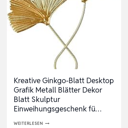
GIRLANDE
–
PERLENBAND
FÜR
WEIHNACHTSBAUM
–
WEIHNACHTSCHMUCK
AN
WEIHNAC…
Kreative Ginkgo-Blatt Desktop
Grafik Metall Blätter Dekor
Blatt Skulptur
Einweihungsgeschenk fü…
KREATIVE
WEITERLESEN