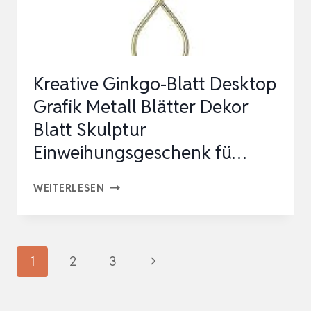
GEBUR…
Kreative Ginkgo-Blatt Desktop
Grafik Metall Blätter Dekor
Blatt Skulptur
Einweihungsgeschenk fü…
KREATIVE
WEITERLESEN
GINKGO-
BLATT
DESKTOP
Seitennavigation
Nächste
1
2
3
GRAFIK
Seite
METALL