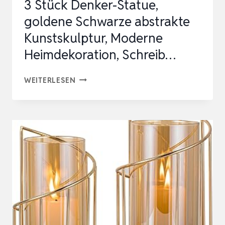
3 Stück Denker-Statue,
goldene Schwarze abstrakte
Kunstskulptur, Moderne
Heimdekoration, Schreib…
3
WEITERLESEN
STÜCK
DENKER-
STATUE,
GOLDENE
SCHWARZE
ABSTRAKTE
KUNSTSKULPTUR,
MODERNE
HEIMDEKORATION,