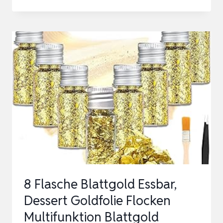
GINKGO-
BLATT
DESKTOP
GRAFIK
METALL
BLÄTTER
DEKOR
BLATT
SKULPTUR
EINWEIHUNGSGESCHENK
FÜ…
8 Flasche Blattgold Essbar,
Dessert Goldfolie Flocken
Multifunktion Blattgold