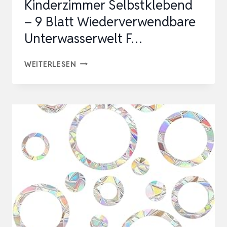
Kinderzimmer Selbstklebend
– 9 Blatt Wiederverwendbare
Unterwasserwelt F…
KANGTAIXIN
WEITERLESEN
FENSTERBILDER
KINDERZIMMER
SELBSTKLEBEND
–
9
BLATT
WIEDERVERWENDBARE
UNTERWASSERWELT
F…