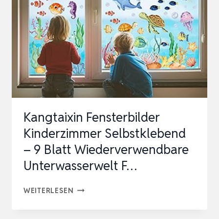
SUNCATCHER
STICKER
FÜR
FENSTER,
REGENBOGEN
FENSTERFOLIE
MI…
Kangtaixin Fensterbilder
Kinderzimmer Selbstklebend
– 9 Blatt Wiederverwendbare
Unterwasserwelt F…
KANGTAIXIN
WEITERLESEN
FENSTERBILDER
KINDERZIMMER