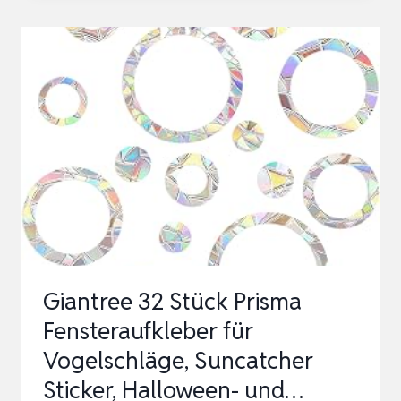
PRISMA
FENSTERAUFKLEBER
–
SUNCATCHER
STICKER
FÜR
FENSTER,
REGENBOGEN
FENSTERFOLIE
MI…
Giantree 32 Stück Prisma
Fensteraufkleber für
Vogelschläge, Suncatcher
Sticker, Halloween- und…