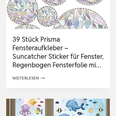
STICKER,
HALLOWEEN-
UND…
39 Stück Prisma
Fensteraufkleber –
Suncatcher Sticker für Fenster,
Regenbogen Fensterfolie mi…
39
WEITERLESEN
STÜCK
PRISMA
FENSTERAUFKLEBER
–