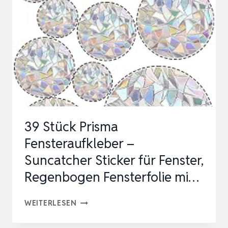
FENSTERAUFKLEBER
VOGELSCHUTZ
PRISMA
FENSTERAUFKLEBER
…
39 Stück Prisma
Fensteraufkleber –
Suncatcher Sticker für Fenster,
Regenbogen Fensterfolie mi…
39
WEITERLESEN
STÜCK