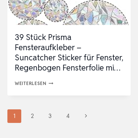
39 Stück Prisma
Fensteraufkleber –
Suncatcher Sticker für Fenster,
Regenbogen Fensterfolie mi…
39
WEITERLESEN
STÜCK
PRISMA
FENSTERAUFKLEBER
Seitennavigation
Nächste
1
2
3
4
–
Seite
SUNCATCHER