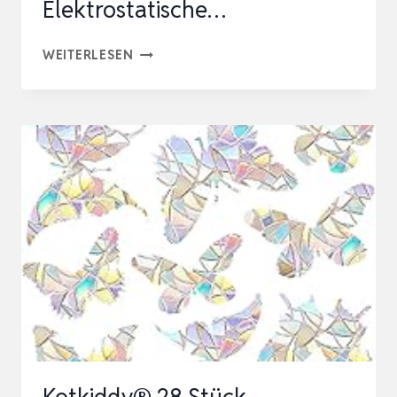
Elektrostatische…
28
WEITERLESEN
STÜCK
PRISMA
FENSTERAUFKLEBER,
REGENBOGEN
FOLIE
FENSTER
|
SUNCATCHER
STICKER
ELEKTROSTATISCHE…