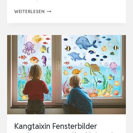
GIANTREE
WEITERLESEN
32
STÜCK
PRISMA
FENSTERAUFKLEBER
FÜR
VOGELSCHLÄGE,
SUNCATCHER
STICKER,
HALLOWEEN-
UND…
Kangtaixin Fensterbilder