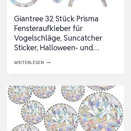
Giantree 32 Stück Prisma
Fensteraufkleber für
Vogelschläge, Suncatcher
Sticker, Halloween- und…
GIANTREE
WEITERLESEN
32
STÜCK
PRISMA
FENSTERAUFKLEBER
FÜR
VOGELSCHLÄGE,
SUNCATCHER