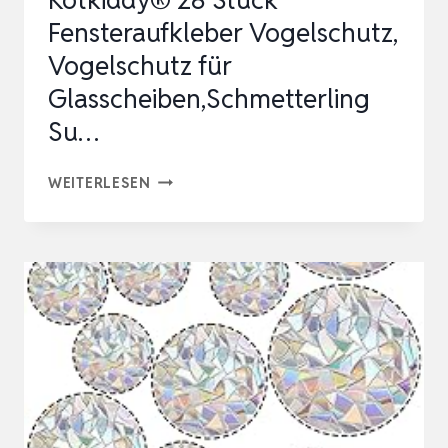
Kotkiddy® 28 Stück
Fensteraufkleber Vogelschutz,
Vogelschutz für
Glasscheiben,Schmetterling
Su…
KOTKIDDY®
WEITERLESEN
28
STÜCK
FENSTERAUFKLEBER
VOGELSCHUTZ,
VOGELSCHUTZ
FÜR
GLASSCHEIBEN,SCHMETTERLING
SU…