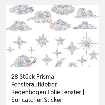
SELBSTKLEBEND
–
9
BLATT
WIEDERVERWENDBARE
UNTERWASSERWELT
F…
28 Stück Prisma
Fensteraufkleber,
Regenbogen Folie Fenster |
Suncatcher Sticker