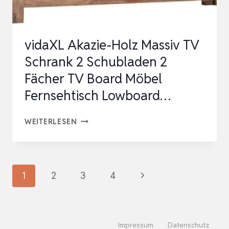
MIT
VERDREHTEN
vidaXL Akazie-Holz Massiv TV
STREBEN…
Schrank 2 Schubladen 2
Fächer TV Board Möbel
Fernsehtisch Lowboard…
VIDAXL
WEITERLESEN
AKAZIE-
HOLZ
MASSIV
Seitennavigation
Nächste
1
2
3
4
TV
Seite
SCHRANK
2
Impressum
Datenschutz
SCHUBLADEN