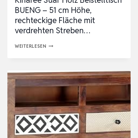
Kinaree Suar Holz Beistelltisch
BUENG – 51 cm Höhe,
rechteckige Fläche mit
verdrehten Streben…
KINAREE
WEITERLESEN
SUAR
HOLZ
BEISTELLTISCH
BUENG
–
51
CM
HÖHE,
RECHTECKIGE
FLÄCHE