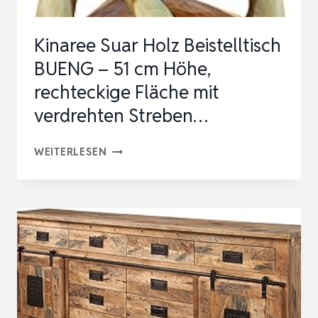
Kinaree Suar Holz Beistelltisch
BUENG – 51 cm Höhe,
rechteckige Fläche mit
verdrehten Streben…
KINAREE
WEITERLESEN
SUAR
HOLZ
BEISTELLTISCH
BUENG
–
51
CM