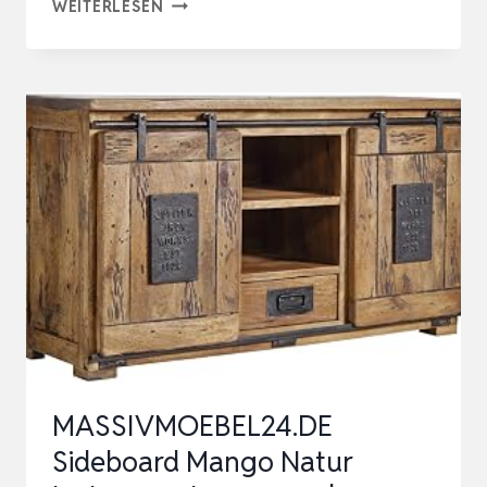
MASSIVMOEBEL24.DE
WEITERLESEN
SIDEBOARD
MANGO
NATUR
LACKIERT
RAILWAY
#119
|
150X45X90
(BXTXH)
84
KG
INDUSTRIA…
MASSIVMOEBEL24.DE
Sideboard Mango Natur