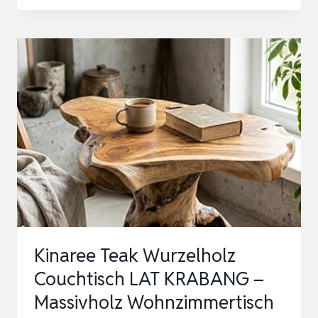
SUAR
HOLZ
BEISTELLTISCH
NONG
PRUE
–
51
CM
HÖHE,
RUNDE
FORM
MIT
Kinaree Teak Wurzelholz
VERDREHTEN
Couchtisch LAT KRABANG –
STREBEN
Massivholz Wohnzimmertisch
–