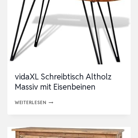
–
VINTAGE
KOMMODE
MIT
2
SCHUBLADEN,
WOHNZIMMER
KO…
vidaXL Schreibtisch Altholz
Massiv mit Eisenbeinen
VIDAXL
WEITERLESEN
SCHREIBTISCH
ALTHOLZ
MASSIV