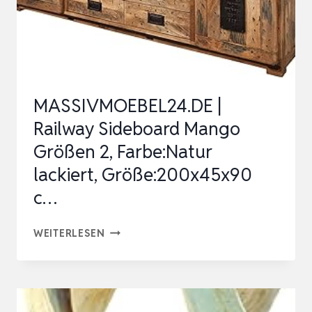
HÖHE,
RECHTECKIGE
FLÄCHE
MIT
VERDREHTEN
MASSIVMOEBEL24.DE |
STREBEN…
Railway Sideboard Mango
Größen 2, Farbe:Natur
lackiert, Größe:200x45x90
c…
MASSIVMOEBEL24.DE
WEITERLESEN
|
RAILWAY
SIDEBOARD