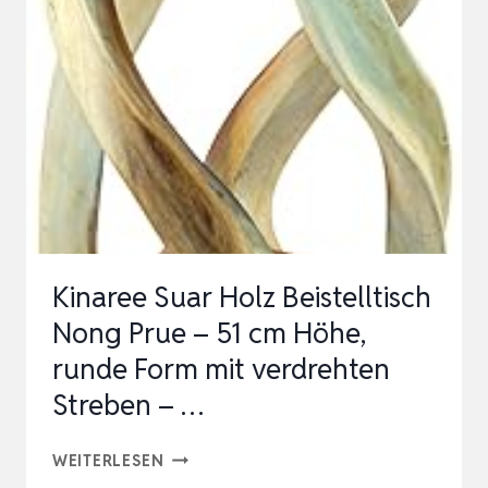
MANGO
GRÖSSEN 2
, F
ARBE:NATUR L
ACKIERT, G
RÖSSE:200X45X90 C…
Kinaree Suar Holz Beistelltisch
Nong Prue – 51 cm Höhe,
runde Form mit verdrehten
Streben – …
KINAREE
WEITERLESEN