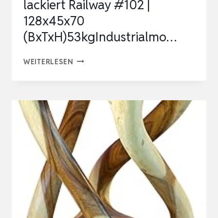
lackiert Railway #102 |
128x45x70
(BxTxH)53kgIndustrialmo…
MASSIVMOEBEL24.DE
WEITERLESEN
SIDEBOARD
MANGO
NATUR
LACKIERT
RAILWAY
#102
|
128X45X70
(BXTXH)53KGINDUSTRIALMO…