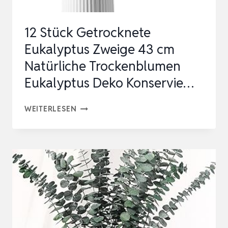
|
ECHTE
12 Stück Getrocknete
ERHALTENE
Eukalyptus Zweige 43 cm
EUKAL…
Natürliche Trockenblumen
Eukalyptus Deko Konservie…
12
WEITERLESEN
STÜCK
GETROCKNETE
EUKALYPTUS
ZWEIGE
43
CM
NATÜRLICHE