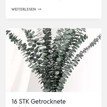
EUKALYPTUS
WEITERLESEN
DEKO
–
22
STÜCK
GETROCKNETER
EUKALYPTUS,
EUKALYPTUS
GETROCKNET
FÜR
DEKO,
HOCHZEITEN,
…
16 STK Getrocknete