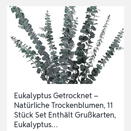
GETROCKNET
43CM
NATÜRLICHE
TROCKENBLUMEN
KONSERVIERT
FRISCHE
EUKALYPTUS-
ZWE…
Eukalyptus Getrocknet –
Natürliche Trockenblumen, 11
Stück Set Enthält Grußkarten,
Eukalyptus…