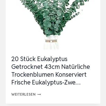
43
CM
NATÜRLICHE
TROCKENBLUMEN
EUKALYPTUS
DEKO
KONSERVIE…
20 Stück Eukalyptus
Getrocknet 43cm Natürliche
Trockenblumen Konserviert
Frische Eukalyptus-Zwe…
20
WEITERLESEN
STÜCK