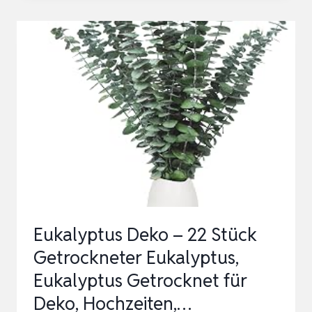
EUKALYPTUS
GETROCKNET
43CM
NATÜRLICHE
TROCKENBLUMEN
KONSERVIERT
FRISCHE
EUKALYPTUS-
ZWE…
Eukalyptus Deko – 22 Stück
Getrockneter Eukalyptus,
Eukalyptus Getrocknet für
Deko, Hochzeiten,…