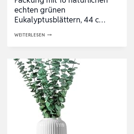
Packung mit 16 natürlichen
echten grünen
Eukalyptusblättern, 44 c…
GETROCKNETE
WEITERLESEN
EUKALYPTUSÄSTE,
PACKUNG
MIT
16
NATÜRLICHEN
ECHTEN
GRÜNEN
EUKALYPTUSBLÄTTERN,
44
C…