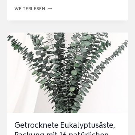
EUKALYPTUS
WEITERLESEN
GETROCKNET
–
NATÜRLICHE
TROCKENBLUMEN,
11
STÜCK
SET
ENTHÄLT
GRUSSKARTEN, E
UKALYPTUS…
Getrocknete Eukalyptusäste,