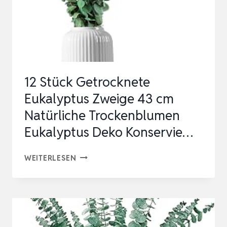
12 Stück Getrocknete
Eukalyptus Zweige 43 cm
Natürliche Trockenblumen
Eukalyptus Deko Konservie…
12
WEITERLESEN
STÜCK
GETROCKNETE
EUKALYPTUS
ZWEIGE