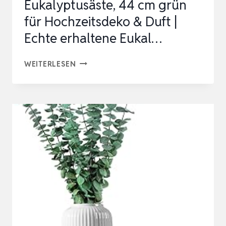
Eukalyptusäste, 44 cm grün
für Hochzeitsdeko & Duft |
Echte erhaltene Eukal…
16
WEITERLESEN
STK
GETROCKNETE
EUKALYPTUSÄSTE,
44
CM
GRÜN
FÜR
HOCHZEITSDEKO
&
DUFT