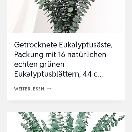
TROCKENBLUMEN
EUKALYPTUS
DEKO
KONSERVIE…
Getrocknete Eukalyptusäste,
Packung mit 16 natürlichen
echten grünen
Eukalyptusblättern, 44 c…
GETROCKNETE
WEITERLESEN
EUKALYPTUSÄSTE,
PACKUNG
MIT
16