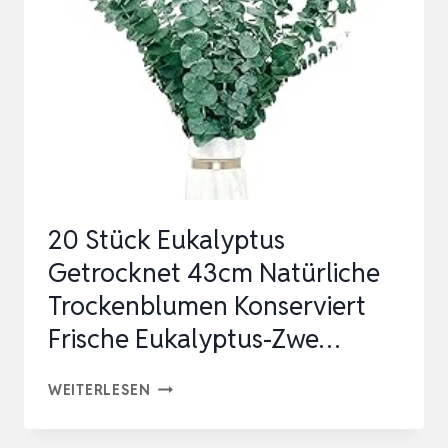
NATÜRLICHEN
ECHTEN
GRÜNEN
EUKALYPTUSBLÄTTERN,
44
C…
20 Stück Eukalyptus
Getrocknet 43cm Natürliche
Trockenblumen Konserviert
Frische Eukalyptus-Zwe…
20
WEITERLESEN
STÜCK
EUKALYPTUS