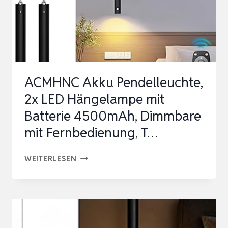
ACMHNC Akku Pendelleuchte,
2x LED Hängelampe mit
Batterie 4500mAh, Dimmbare
mit Fernbedienung, T…
ACMHNC
WEITERLESEN
AKKU
PENDELLEUCHTE,
2X
LED