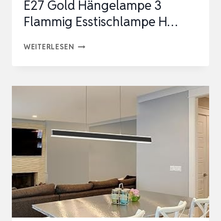
E27 Gold Hängelampe 3
Flammig Esstischlampe H…
CBJKTX
WEITERLESEN
PENDELLEUCHTE
ESSTISCH
HÄNGELEUCHTE
GLAS
–
E27
GOLD
HÄNGELAMPE
3
FLAMMIG
ESSTISCHLAMPE