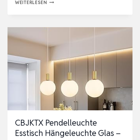
SENFAY
WEITERLESEN
120CM
LED
HÄNGELAMPE
ESSTISCH
DIMMBAR,
PENDELLEUCHTE
SCHWARZ
MIT
FERNBEDIENUNG,
48W
MODER…
CBJKTX Pendelleuchte
Esstisch Hängeleuchte Glas –