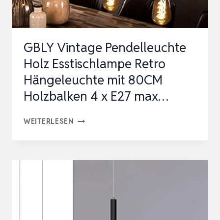
48W
MODER…
GBLY Vintage Pendelleuchte
Holz Esstischlampe Retro
Hängeleuchte mit 80CM
Holzbalken 4 x E27 max…
GBLY
WEITERLESEN
VINTAGE
PENDELLEUCHTE
HOLZ
ESSTISCHLAMPE
RETRO
HÄNGELEUCHTE