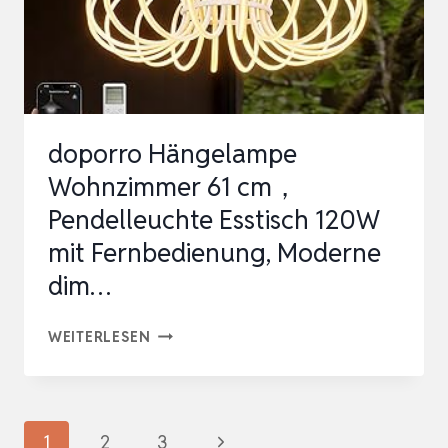
LINEARE
HÄNGELAMPE
KÜCH…
doporro Hängelampe
Wohnzimmer 61 cm，
Pendelleuchte Esstisch 120W
mit Fernbedienung, Moderne
dim…
DOPORRO
WEITERLESEN
HÄNGELAMPE
WOHNZIMMER
61
Seitennavigation
Nächste
1
2
3