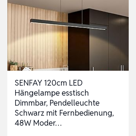
LED
HÄNGELAMPE
MIT
BATTERIE
4500MAH,
DIMMBARE
MIT
FERNBEDIENUNG,
T…
SENFAY 120cm LED
Hängelampe esstisch
Dimmbar, Pendelleuchte
Schwarz mit Fernbedienung,
48W Moder…