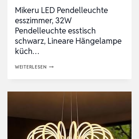
H…
Mikeru LED Pendelleuchte
esszimmer, 32W
Pendelleuchte esstisch
schwarz, Lineare Hängelampe
küch…
MIKERU
WEITERLESEN
LED
PENDELLEUCHTE
ESSZIMMER,
32W
PENDELLEUCHTE
ESSTISCH
SCHWARZ,