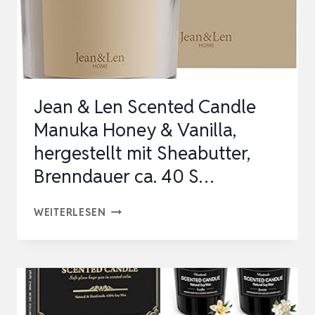
12
DÜFT
DUFTKERZEN
SET
MIT
Jean & Len Scented Candle
18…
Manuka Honey & Vanilla,
hergestellt mit Sheabutter,
Brenndauer ca. 40 S…
JEAN
WEITERLESEN
&
LEN
SCENTED
CANDLE