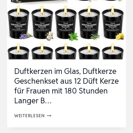
MANUKA
HONEY
&
VANILLA,
HERGESTELLT
MIT
SHEABUTTER,
BRENNDAUER
Duftkerzen im Glas, Duftkerze
CA.
Geschenkset aus 12 Düft Kerze
40
für Frauen mit 180 Stunden
S…
Langer B…
DUFTKERZEN
WEITERLESEN
IM
GLAS,