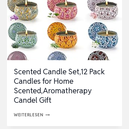
AUS
12
DÜFT
KERZE
FÜR
FRAUEN
|
DUFTKERZE
Scented Candle Set,12 Pack
SET
Candles for Home
MIT
Scented,Aromatherapy
180S…
Candel Gift
SCENTED
WEITERLESEN
CANDLE