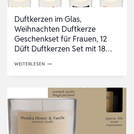
G
|
Duftkerzen im Glas,
MIT
Weihnachten Duftkerze
SHEABUTTER,
Geschenkset für Frauen, 12
BRENNDAUER
Düft Duftkerzen Set mit 18…
CA.
4…
DUFTKERZEN
WEITERLESEN
IM
GLAS,
WEIHNACHTEN
DUFTKERZE
GESCHENKSET
FÜR
FRAUEN,