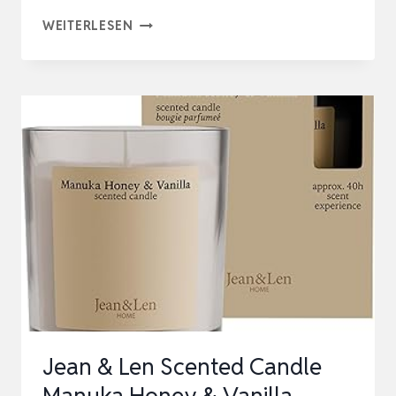
12
WEITERLESEN
STÜCK
DUFTKERZEN
GESCHENKSET,
DUFTKERZEN
SET
FÜR
FRAUEN,
SCENTED
CANDLE,
NATÜRLICHES
SOJAWA…
Jean & Len Scented Candle