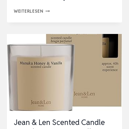
DUFTKERZEN
WEITERLESEN
GESCHENKSET,
12ER
PACK
DUFTKERZEN
FÜR
ZUHAUSE,
320
STUNDEN
LANGE
BRENNDAUER
SOJAWACHS…
Jean & Len Scented Candle