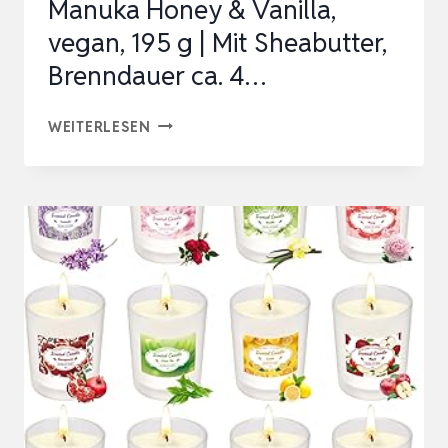
Manuka Honey & Vanilla,
vegan, 195 g | Mit Sheabutter,
Brenndauer ca. 4…
JEAN
WEITERLESEN
&
LEN
SCENTED
CANDLE
MANUKA
HONEY
&
VANILLA,
VEGAN,
195