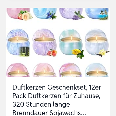
SET,12
PACK
CANDLES
FOR
HOME
SCENTED,AROMATHERAPY
CANDEL
GIFT
Duftkerzen Geschenkset, 12er
Pack Duftkerzen für Zuhause,
320 Stunden lange
Brenndauer Sojawachs…