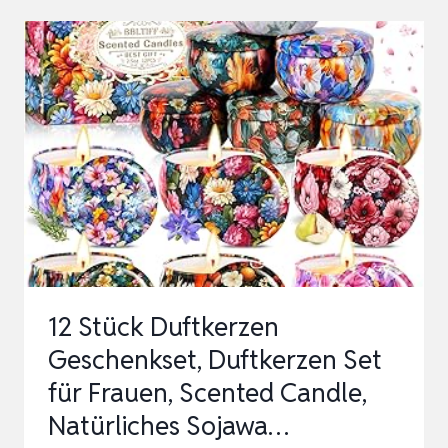
DUFTKERZE
GESCHENKSET
AUS
12
DÜFT
KERZE
FÜR
FRAUEN
MIT
180
12 Stück Duftkerzen
STUNDEN
Geschenkset, Duftkerzen Set
LANGER
für Frauen, Scented Candle,
B…
Natürliches Sojawa…