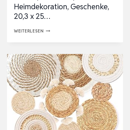
Heimdekoration, Geschenke,
20,3 x 25…
BOHO-
WEITERLESEN
WANDKUNST,
ERMUTIGUNGSGESCHENKE
FÜR
FRAUEN,
HEIMBÜRO,
HEIMDEKORATION,
GESCHENKE,
20,3
X
25…