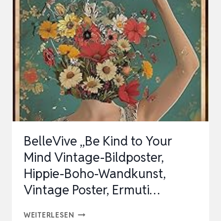
BOHO
WAND
DEKO
HOLZ
MODERN
WANDDEKO
WOHNZIMMER
MINIMALISTISCHE
WANDKUNST
BelleVive „Be Kind to Your
FÜ…
Mind Vintage-Bildposter,
Hippie-Boho-Wandkunst,
Vintage Poster, Ermuti…
BELLEVIVE
WEITERLESEN