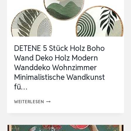
RATTAN,
BOHO-
WANDDEKORATION,
UMW…
DETENE 5 Stück Holz Boho
Wand Deko Holz Modern
Wanddeko Wohnzimmer
Minimalistische Wandkunst
fü…
DETENE
WEITERLESEN
5
STÜCK
HOLZ