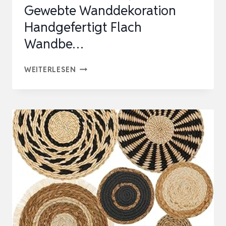
Gewebte Wanddekoration
Handgefertigt Flach
Wandbe…
7
WEITERLESEN
STÜCK
BOHO
WANDKORB
RATTAN
WALL
DECOR,
RUNDE
GEWEBTE
WANDDEKORATION
HANDGEFERTIGT