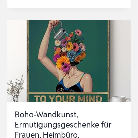
WANDREGAL
HOLZ
BOHO
WANDDEKO:
HOLZ
WAND
DEKO
KINDERZIMMER
WAND
REGALE
KLEIN
PFLANZREGAL
Boho-Wandkunst,
F…
Ermutigungsgeschenke für
Frauen, Heimbüro,