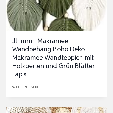
Jlnmmn Makramee
Wandbehang Boho Deko
Makramee Wandteppich mit
Holzperlen und Grün Blätter
Tapis…
JLNMMN
WEITERLESEN
MAKRAMEE
WANDBEHANG
BOHO