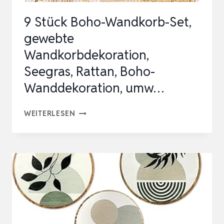
9 Stück Boho-Wandkorb-Set,
gewebte
Wandkorbdekoration,
Seegras, Rattan, Boho-
Wanddekoration, umw…
9
WEITERLESEN
STÜCK
BOHO-
WANDKORB-
SET,
GEWEBTE
WANDKORBDEKORATION,
SEEGRAS,