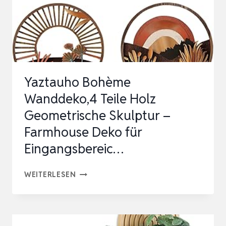
BAUERNHAUS
HÄNGENDE
KÖ…
Yaztauho Bohème
Wanddeko,4 Teile Holz
Geometrische Skulptur –
Farmhouse Deko für
Eingangsbereic…
YAZTAUHO
WEITERLESEN
BOHÈME
WANDDEKO,4
TEILE