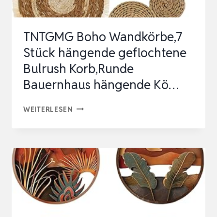
FLACH
WANDBE…
TNTGMG Boho Wandkörbe,7
Stück hängende geflochtene
Bulrush Korb,Runde
Bauernhaus hängende Kö…
TNTGMG
WEITERLESEN
BOHO
WANDKÖRBE,7
STÜCK
HÄNGENDE
GEFLOCHTENE
BULRUSH
KORB,RUNDE