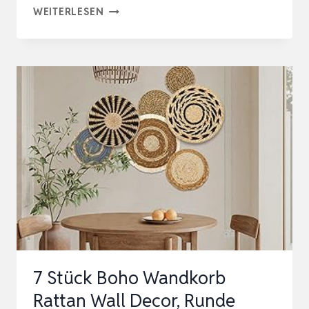
9
WEITERLESEN
STÜCK
BOHO-
WANDKORB-
SET,
GEWEBTE
WANDKORBDEKORATION,
SEEGRAS,
RATTAN,
BOHO-
WANDDEKORATION,
UMW…
7 Stück Boho Wandkorb
Rattan Wall Decor, Runde