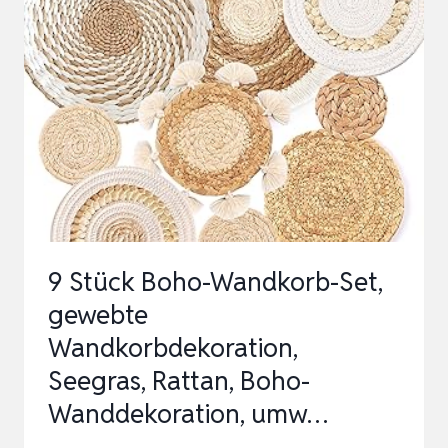
DEKO
MAKRAMEE
WANDTEPPICH
MIT
HOLZPERLEN
UND
GRÜN
BLÄTTER
TAPIS…
9 Stück Boho-Wandkorb-Set,
gewebte
Wandkorbdekoration,
Seegras, Rattan, Boho-
Wanddekoration, umw…