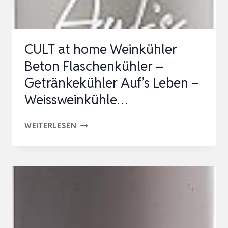
MÖBELSCHONENDE
U…
CULT at home Weinkühler
Beton Flaschenkühler –
Getränkekühler Auf’s Leben –
Weissweinkühle…
CULT
WEITERLESEN
AT
HOME
WEINKÜHLER
BETON
FLASCHENKÜHLER
–