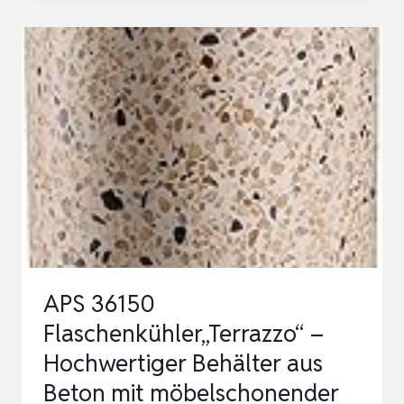
BÉTON
4G4
4
TAILLANTS
SDS
PLUS
–
112
Ø
6
LONG.
APS 36150
UTILE
Flaschenkühler„Terrazzo“ –
100
Hochwertiger Behälter aus
LONG.
Beton mit möbelschonender
TOTALE