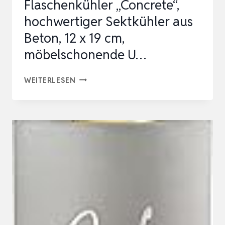
Flaschenkühler „Concrete“,
hochwertiger Sektkühler aus
Beton, 12 x 19 cm,
möbelschonende U…
FLASCHENKÜHLER
WEITERLESEN
„CONCRETE“,
HOCHWERTIGER
SEKTKÜHLER
AUS
BETON,
12
X
19
CM,