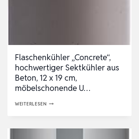
GETRÄNKEKÜHLER
AUF’S
LEBEN
–
WEISSWEINKÜHLE…
Flaschenkühler „Concrete“,
hochwertiger Sektkühler aus
Beton, 12 x 19 cm,
möbelschonende U…
FLASCHENKÜHLER
WEITERLESEN
„CONCRETE“,
HOCHWERTIGER
SEKTKÜHLER