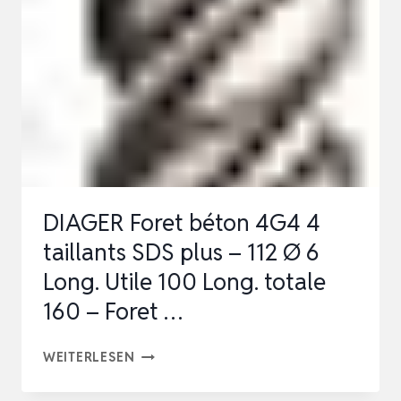
ACCESSOIRES
FÜR
HAUSHALTSMALEREI
UND
SCHWERLASTES
A…
DIAGER Foret béton 4G4 4
taillants SDS plus – 112 Ø 6
Long. Utile 100 Long. totale
160 – Foret …
DIAGER
WEITERLESEN
FORET