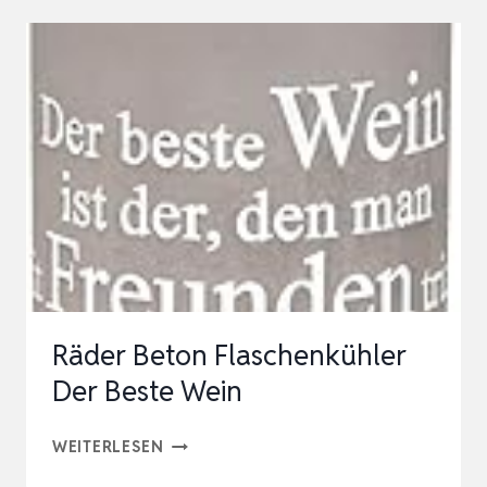
|
CALMA
|
BETON/SMOKE
GLAS
STEEL
GRAY
|
S
|
Räder Beton Flaschenkühler
10X10X14CM
Der Beste Wein
|
INDOOR
RÄDER
WEITERLESEN
|
BETON