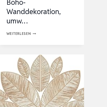
Boho-
Wanddekoration,
umw…
9
WEITERLESEN
STÜCK
BOHO-
WANDKORB-
SET,
GEWEBTE
WANDKORBDEKORATION,
SEEGRAS,
RATTAN,
BOHO-
WANDDEKORATION,