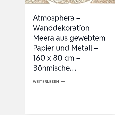
DEKOR
RUND
Atmosphera –
SPIEGEL
WANDS…
Wanddekoration
Meera aus gewebtem
Papier und Metall –
160 x 80 cm –
Böhmische…
ATMOSPHERA
WEITERLESEN
–
WANDDEKORATION
MEERA
AUS