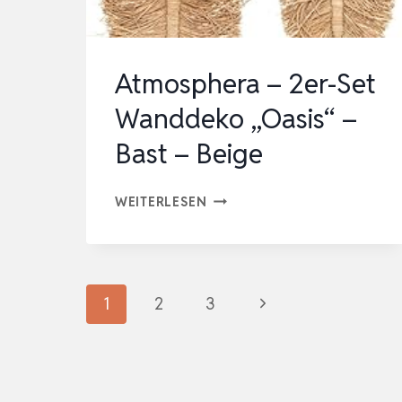
Atmosphera – 2er-Set
Wanddeko „Oasis“ –
Bast – Beige
ATMOSPHERA
WEITERLESEN
–
2ER-
SET
Seitennavigation
Nächste
1
2
3
WANDDEKO
„OASIS“
Seite
–
BAST