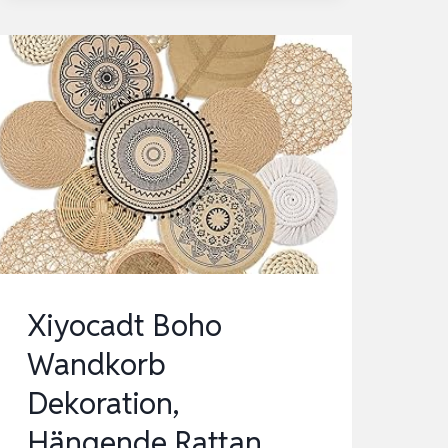
GEWEBTEM
PAPIER
UND
METALL
–
160
X
80
CM
–
Xiyocadt Boho
BÖHMISCHE…
Wandkorb
Dekoration,
Hängende Rattan