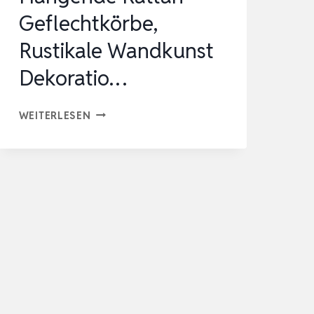
Geflechtkörbe,
Rustikale Wandkunst
Dekoratio…
XIYOCADT
WEITERLESEN
BOHO
WANDKORB
DEKORATION,
HÄNGENDE
RATTAN
GEFLECHTKÖRBE,
RUSTIKALE
WANDKUNST
DEKORATIO…