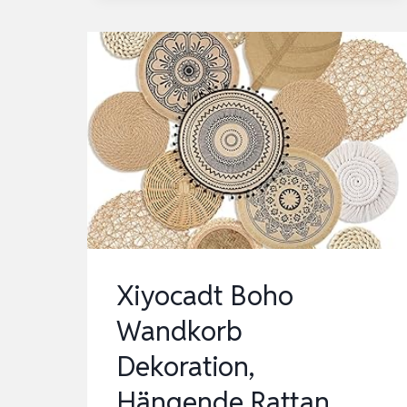
GEWEBTEM
PAPIER
UND
METALL
–
160
X
80
CM
–
Xiyocadt Boho
BÖHMISCHE…
Wandkorb
Dekoration,
Hängende Rattan