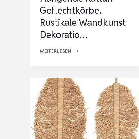
Geflechtkörbe,
Rustikale Wandkunst
Dekoratio…
XIYOCADT
WEITERLESEN
BOHO
WANDKORB
DEKORATION,
HÄNGENDE
RATTAN
GEFLECHTKÖRBE,
RUSTIKALE
WANDKUNST
DEKORATIO…