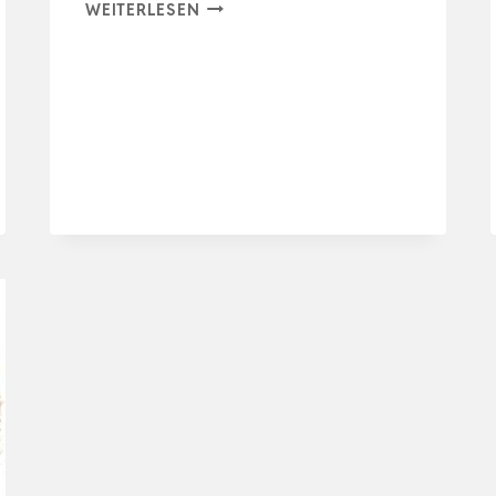
ATMOSPHERA
WEITERLESEN
–
2ER-
SET
WANDDEKO
„OASIS“
–
BAST
–
BEIGE