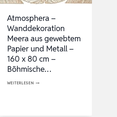
UMW…
Atmosphera –
Wanddekoration
Meera aus gewebtem
Papier und Metall –
160 x 80 cm –
Böhmische…
ATMOSPHERA
WEITERLESEN
–
WANDDEKORATION
MEERA
AUS