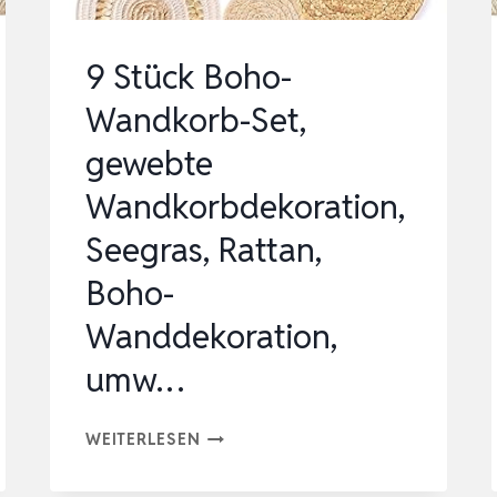
9 Stück Boho-
Wandkorb-Set,
gewebte
Wandkorbdekoration,
Seegras, Rattan,
Boho-
Wanddekoration,
umw…
9
WEITERLESEN
STÜCK