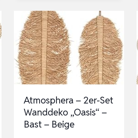
BOHO-
WANDKORB-
SET,
GEWEBTE
WANDKORBDEKORATION,
SEEGRAS,
RATTAN,
BOHO-
WANDDEKORATION,
UMW…
Atmosphera – 2er-Set
Wanddeko „Oasis“ –
Bast – Beige