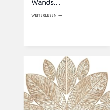
Wands…
SPETEBO
WEITERLESEN
WANDSPIEGEL
MIT
RAHMEN
AUS
PAPIER
BAST
–
45
CM
|
WANDSPIEGEL
MIT