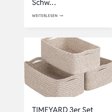
Schw…
BRANQ
WEITERLESEN
–
HOME
ESSENTIAL
KORB
IN
RATTAN
DESIGN
3ER
SET
GRÖSSE
M
10
TIMEYARD 3er Set