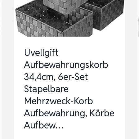
3ER
SET
GRÖSSE
M
10
Uvellgift
L,
Aufbewahrungskorb
BPA-
34,4cm, 6er-Set
FREI
KUNSTSTOFF
Stapelbare
PP,
Mehrzweck-Korb
SCHW…
Aufbewahrung, Körbe
Aufbew…