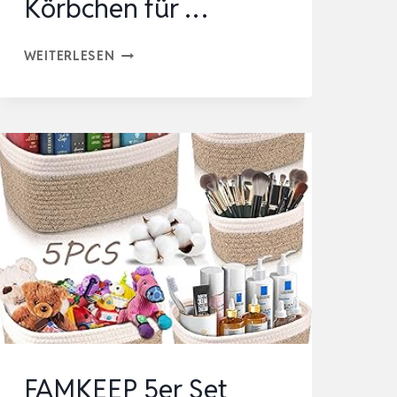
Körbchen für …
4
WEITERLESEN
STÜCK
AUFBEWAHRUNGSKORB
GEFLOCHTEN,KORB
GEFLOCHTEN,KLEINE
KÖRBCHEN
STAPELBARE
KÖRBCHEN
FÜR
…
FAMKEEP 5er Set