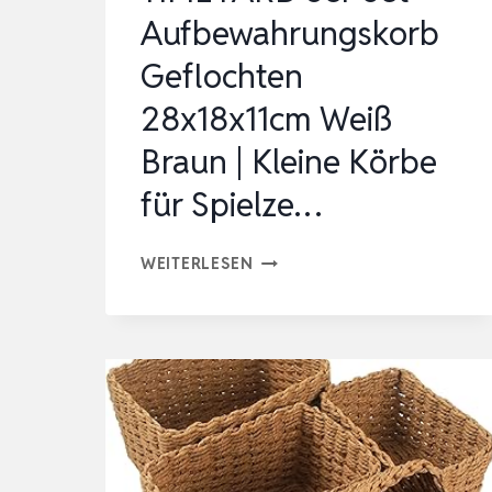
L,
Aufbewahrungskorb
BPA-
Geflochten
FREI
KUNSTSTOFF
28x18x11cm Weiß
PP,
Braun | Kleine Körbe
SCHW…
für Spielze…
TIMEYARD
WEITERLESEN
3ER
SET
AUFBEWAHRUNGSKORB
GEFLOCHTEN
28X18X11CM
WEISS B
RAUN |