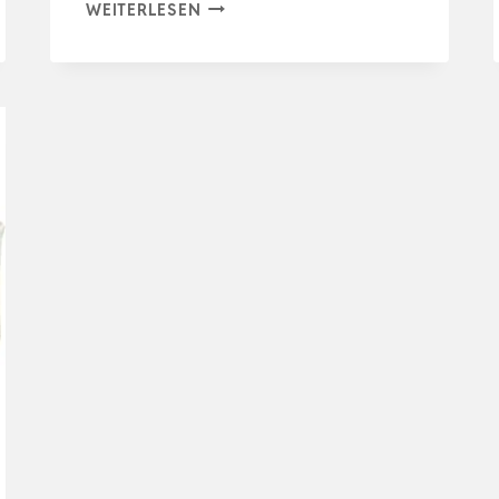
UVELLGIFT
WEITERLESEN
AUFBEWAHRUNGSKORB
34,4CM,
6ER-
SET
STAPELBARE
MEHRZWECK-
KORB
AUFBEWAHRUNG,
KÖRBE
AUFBEW…