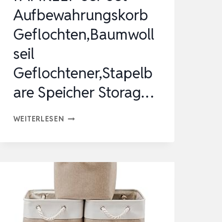
Aufbewahrungskorb
Geflochten,Baumwoll
seil
Geflochtener,Stapelb
are Speicher Storag…
FAMKEEP
WEITERLESEN
5ER
SET
AUFBEWAHRUNGSKORB
GEFLOCHTEN,BAUMWOLLSEIL
GEFLOCHTENER,STAPELBARE
SPEICHER
STORAG…