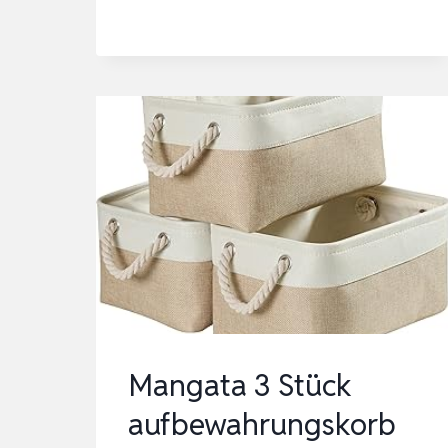
AUFBEWAHRUNGSKORB
GEFLOCHTEN,KORB
GEFLOCHTEN,KLEINE
KÖRBCHEN
STAPELBARE
KÖRBCHEN
FÜR
…
Mangata 3 Stück
aufbewahrungskorb