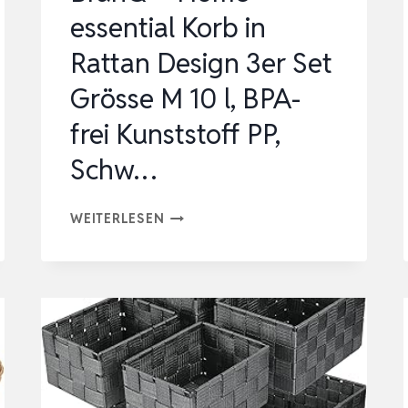
essential Korb in
Rattan Design 3er Set
Grösse M 10 l, BPA-
frei Kunststoff PP,
Schw…
BRANQ
WEITERLESEN
–
HOME
ESSENTIAL
KORB
IN
RATTAN
DESIGN