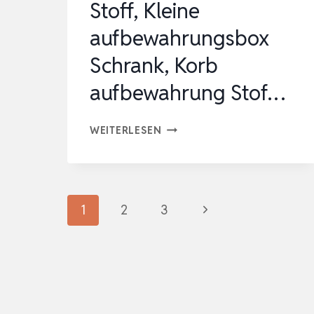
Stoff, Kleine
aufbewahrungsbox
Schrank, Korb
aufbewahrung Stof…
MANGATA
WEITERLESEN
3
STÜCK
AUFBEWAHRUNGSKORB
Seitennavigation
Nächste
1
2
3
STOFF,
KLEINE
Seite
AUFBEWAHRUNGSBOX
SCHRANK,
KORB