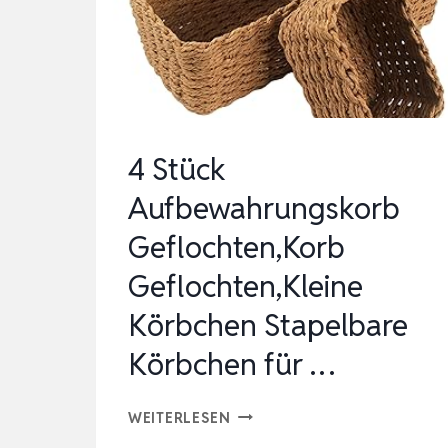
K
LEINE K
ÖRBE F
ÜR S
PIELZE…
4 Stück
Aufbewahrungskorb
Geflochten,Korb
Geflochten,Kleine
Körbchen Stapelbare
Körbchen für …
4
WEITERLESEN
STÜCK