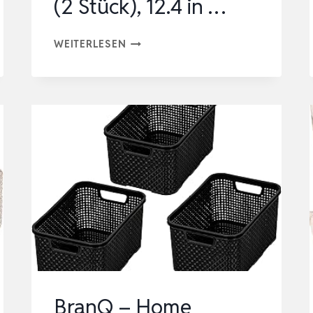
(2 Stück), 12.4 in …
FILZKORB
WEITERLESEN
AUFBEWAHRUNGSKORB
AUS
FILZ,
SCHRANK
ORGANIZER,
REGALKÖRBE
(SCHWARZ
(2
STÜCK),
12.4
IN
…
BranQ – Home