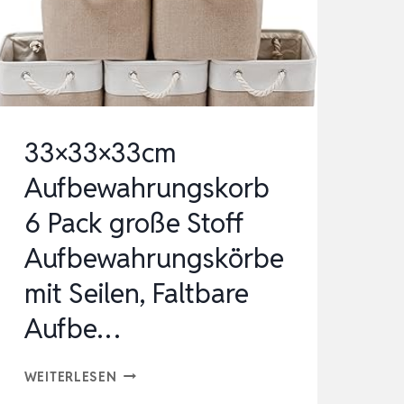
33×33×33cm
Aufbewahrungskorb
6 Pack große Stoff
Aufbewahrungskörbe
mit Seilen, Faltbare
Aufbe…
33×33×33CM
WEITERLESEN
AUFBEWAHRUNGSKORB