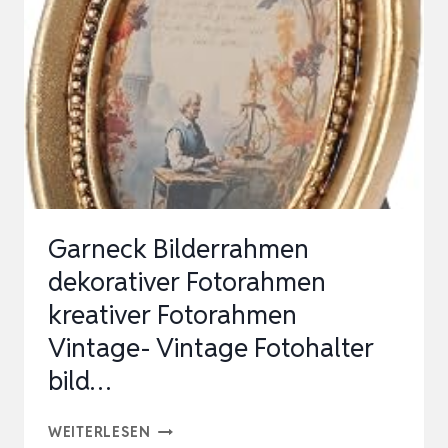
FOTORAHMEN
AUS
KUNSTHARZ
IN
ANTIK
GOLD
MIT
HAKEN
Garneck Bilderrahmen
UN…
dekorativer Fotorahmen
kreativer Fotorahmen
Vintage- Vintage Fotohalter
bild…
GARNECK
WEITERLESEN