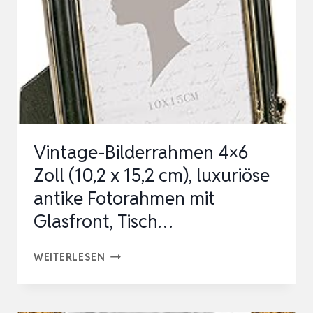
20×30
IM
BAROCKSTIL,
RETRO
ANTIKE…
Vintage-Bilderrahmen 4×6
Zoll (10,2 x 15,2 cm), luxuriöse
antike Fotorahmen mit
Glasfront, Tisch…
VINTAGE-
WEITERLESEN
BILDERRAHMEN
4×6