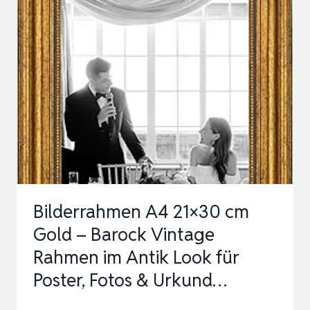
ZOLL
(10,2
X
15,2
CM),
LUXURIÖSE
ANTIKE
FOTORAHMEN
MIT
GLASFRONT,
Bilderrahmen A4 21×30 cm
TISCH…
Gold – Barock Vintage
Rahmen im Antik Look für
Poster, Fotos & Urkund…