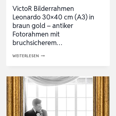
30X20MM
VictoR Bilderrahmen
–
Leonardo 30×40 cm (A3) in
ECHTGLAS…
braun gold – antiker
Fotorahmen mit
bruchsicherem…
VICTOR
WEITERLESEN
BILDERRAHMEN
LEONARDO
30×40
CM
(A3)
IN
BRAUN