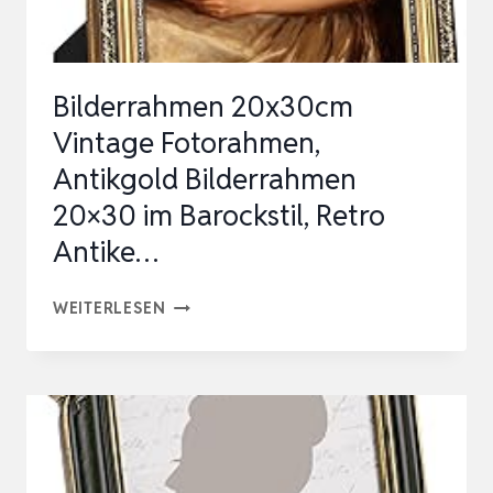
|
HOLZBILDERRAHMEN,
A…
Bilderrahmen 20x30cm
Vintage Fotorahmen,
Antikgold Bilderrahmen
20×30 im Barockstil, Retro
Antike…
BILDERRAHMEN
WEITERLESEN
20X30CM
VINTAGE
FOTORAHMEN,
ANTIKGOLD
BILDERRAHMEN