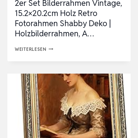
2er Set Bilderrahmen Vintage,
WANDDEKO
15.2×20.2cm Holz Retro
TI…
Fotorahmen Shabby Deko |
Holzbilderrahmen, A…
2ER
WEITERLESEN
SET
BILDERRAHMEN
VINTAGE,
15.2×20.2CM
HOLZ
RETRO
FOTORAHMEN
SHABBY
DEKO