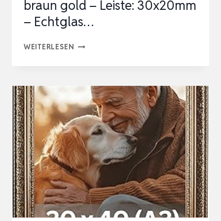
braun gold – Leiste: 30x20mm
&
– Echtglas…
URKUND…
VICTOR
WEITERLESEN
VINTAGE
BILDERRAHMEN
„RUBENS“
IN
21×30
CM
(A4)
BRAUN
GOLD
–
LEISTE: