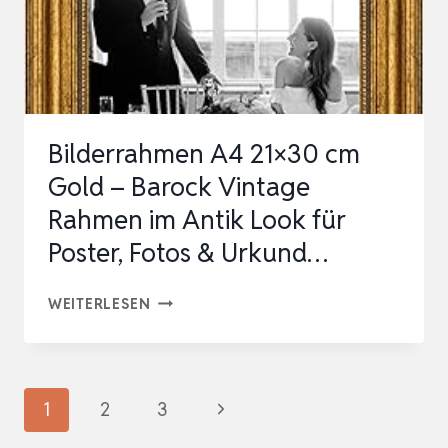
GOLD
–
ANTIKER
FOTORAHMEN
MIT
Bilderrahmen A4 21×30 cm
BRUCHSICHEREM…
Gold – Barock Vintage
Rahmen im Antik Look für
Poster, Fotos & Urkund…
BILDERRAHMEN
WEITERLESEN
A4
21×30
CM
Seitennavigation
Nächste
1
2
3
GOLD