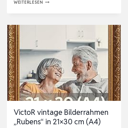
BILDERRAHMEN
WEITERLESEN
A4
21×30
CM
GOLD
–
BAROCK
VINTAGE
RAHMEN
IM
ANTIK
LOOK
FÜR
VictoR vintage Bilderrahmen
POSTER,
„Rubens“ in 21×30 cm (A4)
FOTOS