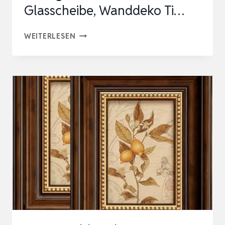
Glasscheibe, Wanddeko Ti…
SUNLIT
WEITERLESEN
SPITZE
ECKE
ANTIK
BILDERRAHMEN
13
X
18
CM,
VINTAGE
FOTORAHMEN
MIT
GLASSCHEIBE,