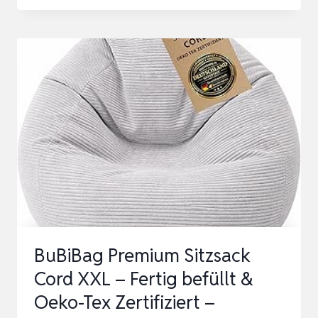
SITZSACK
IN
MUSCHELFORM
FÜR
ERWACHSENE,
BIG
BEANBAG
SOFA
MIT
WEICHER
FÜLLUNG
&
BuBiBag Premium Sitzsack
KUN…
Cord XXL – Fertig befüllt &
Oeko-Tex Zertifiziert –