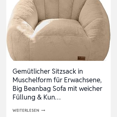
ROLLEN
SET
–
STANDARD
DOLLY
|
360°
DREHBARE
MÖBELROLLER
Gemütlicher Sitzsack in
ZUM
Muschelform für Erwachsene,
BE…
Big Beanbag Sofa mit weicher
Füllung & Kun…
GEMÜTLICHER
WEITERLESEN