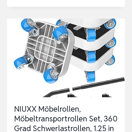
DORMA
MIT
SCHLAFFUNKTION,
EINFACHER
AUFBAU,
MODERNES
DESIGN,
POLSTERMÖBEL.
SCHLAFCOUCH
ZUM
…
NIUXX Möbelrollen,
Möbeltransportrollen Set, 360
Grad Schwerlastrollen, 1.25 in