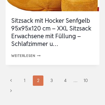
KISSEN
UND
Sitzsack mit Hocker Senfgelb
SEITEN…
95x95x120 cm – XXL Sitzsack
Erwachsene mit Füllung –
Schlafzimmer u…
SITZSACK
WEITERLESEN
MIT
HOCKER
SENFGELB
Seitennavigation
Vorherige
1
2
3
4
…
10
95X95X120
Seite
Nächste
CM
–
Seite
XXL