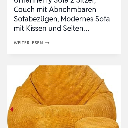
Urhanherry Sofa 2 Sitzer,
KRATZFESTER
Couch mit Abnehmbaren
BRE…
Sofabezügen, Modernes Sofa
mit Kissen und Seiten…
URHANHERRY
WEITERLESEN
SOFA
2
SITZER,
COUCH
MIT
ABNEHMBAREN
SOFABEZÜGEN,
MODERNES
SOFA
MIT