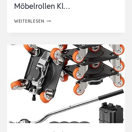
Möbelrollen Kl…
NIUXX
WEITERLESEN
MÖBELROLLEN,
MÖBELTRANSPORTROLLEN
SET,
360
GRAD
SCHWERLASTROLLEN,
1.25
IN
MÖBELROLLEN
KL…