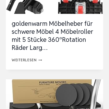
MÖBELHEBER
FÜR
…
goldenwarm Möbelheber für
schwere Möbel 4 Möbelroller
mit 5 Stücke 360°Rotation
Räder Larg…
GOLDENWARM
WEITERLESEN
MÖBELHEBER
FÜR
SCHWERE
MÖBEL
4
MÖBELROLLER