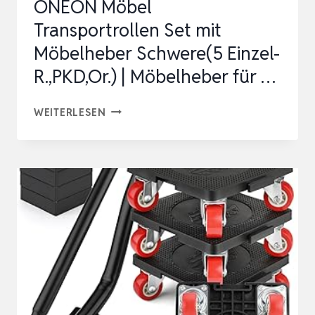
ONEON Möbel
Transportrollen Set mit
Möbelheber Schwere(5 Einzel-
R.,PKD,Or.) | Möbelheber für …
ONEON
WEITERLESEN
MÖBEL
TRANSPORTROLLEN
SET
MIT
MÖBELHEBER
SCHWERE(5
EINZEL-
R.,PKD,OR.)
|