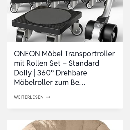
MIT
5
STÜCKE
360°ROTATION
RÄDER
LARG…
ONEON Möbel Transportroller
mit Rollen Set – Standard
Dolly | 360° Drehbare
Möbelroller zum Be…
ONEON
WEITERLESEN
MÖBEL
TRANSPORTROLLER
MIT