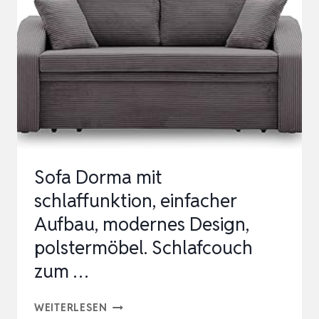
SOFA
ERSATZFEDERN,
COUCH
FEDERN,
WELLENFEDERN
FÜR
POLSTERMÖBEL,
REPA…
Sofa Dorma mit
schlaffunktion, einfacher
Aufbau, modernes Design,
polstermöbel. Schlafcouch
zum …
SOFA
WEITERLESEN