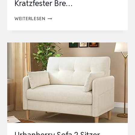
Kratzfester Bre…
BUBIBAG
WEITERLESEN
PREMIUM
SITZSACK
CORD
XXL
–
FERTIG
BEFÜLLT
&
OEKO-
TEX
ZERTIFIZIERT
–