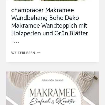
champracer Makramee
Wandbehang Boho Deko
Makramee Wandteppich mit
Holzperlen und Grün Blätter
T…
CHAMPRACER
WEITERLESEN
MAKRAMEE
WANDBEHANG
BOHO
DEKO
MAKRAMEE
WANDTEPPICH
MIT