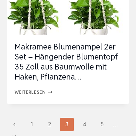
MAKRAMEE
HÄNGEAMPEL
MIT
HAKEN,
BAUMWOLLSE…
Makramee Blumenampel 2er
Set – Hängender Blumentopf
35 Zoll aus Baumwolle mit
Haken, Pflanzena…
MAKRAMEE
WEITERLESEN
BLUMENAMPEL
2ER
SET
Seitennavigation
Vorherige
1
2
3
4
5
…
–