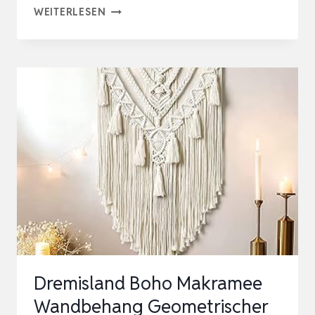
UXORSN
WEITERLESEN
GROSSE M
AKRAMEE W
ANDBEHANG B
ÖHMISCHES C
HIC G
EWEBTER W
ANDTEPPICH B
OHO W
ANDDEKO B
AUMWOLLSEI…
Dremisland Boho Makramee
Wandbehang Geometrischer