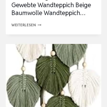
Gewebte Wandteppich Beige
Baumwolle Wandteppich…
DREMISLAND
WEITERLESEN
BOHO
MAKRAMEE
WANDBEHANG
GEOMETRISCHER
GEWEBTE
WANDTEPPICH
BEIGE
BAUMWOLLE
WANDTEPPICH…