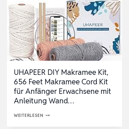
DIE
22
SCHÖNSTEN
DIY-
PROJEKTE
UND
WICHTIGSTEN
KNOTENTECHNIKEN
UHAPEER DIY Makramee Kit,
SCHR…
656 Feet Makramee Cord Kit
für Anfänger Erwachsene mit
Anleitung Wand…
UHAPEER
WEITERLESEN
DIY