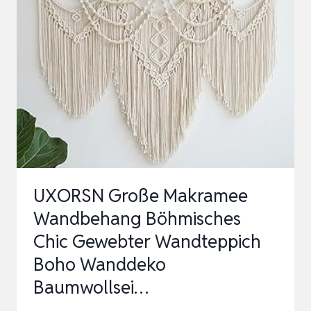
WANDBEHANG
CHIC
TAPISSERIE
GEWEBTE
WANDDEKO
DEKORATION,
19CM
(W)
X
UXORSN Große Makramee
100CM…
Wandbehang Böhmisches
Chic Gewebter Wandteppich
Boho Wanddeko
Baumwollsei…