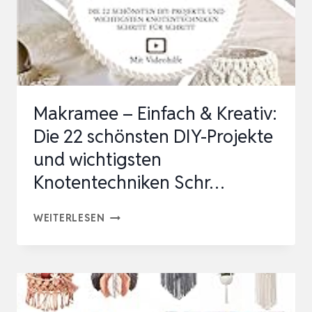
HOLZPERLEN
UND
GRÜN
BLÄTTER
T…
Makramee – Einfach & Kreativ:
Die 22 schönsten DIY-Projekte
und wichtigsten
Knotentechniken Schr…
MAKRAMEE
WEITERLESEN
–
EINFACH
&
KREATIV: