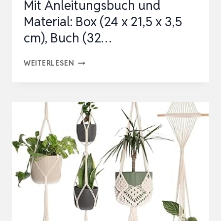
Mit Anleitungsbuch und
Material: Box (24 x 21,5 x 3,5
cm), Buch (32…
KREATIV-
WEITERLESEN
SET
EINFACH
MAKRAMEE.
MIT
ANLEITUNGSBUCH
UND
MATERIAL:
BOX
(24
X