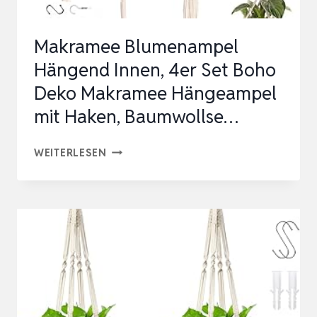
21,5
X
Makramee Blumenampel
3,5
Hängend Innen, 4er Set Boho
CM),
Deko Makramee Hängeampel
BUCH
mit Haken, Baumwollse…
(32…
MAKRAMEE
WEITERLESEN
BLUMENAMPEL
HÄNGEND
INNEN,
4ER
SET
BOHO
DEKO