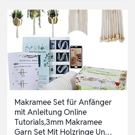
MAKRAMEE
KIT,
656
FEET
MAKRAMEE
CORD
KIT
FÜR
ANFÄNGER
ERWACHSENE
MIT
Makramee Set für Anfänger
ANLEITUNG
mit Anleitung Online
WAND…
Tutorials,3mm Makramee
Garn Set Mit Holzringe Un…