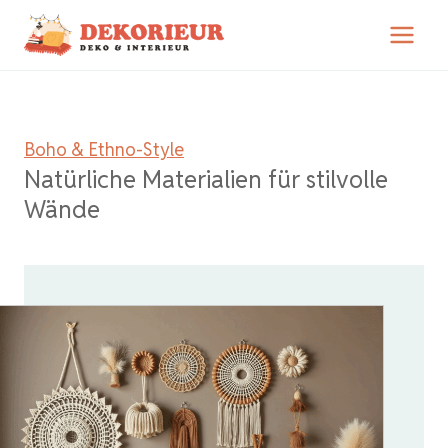
Zum
Inhalt
springen
Boho & Ethno-Style
Natürliche Materialien für stilvolle
Wände