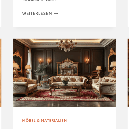
NATÜRLICH
WEITERLESEN
ELEGANTE
WOHNLÖSUNGEN
AUS
HANF
MÖBEL & MATERIALIEN