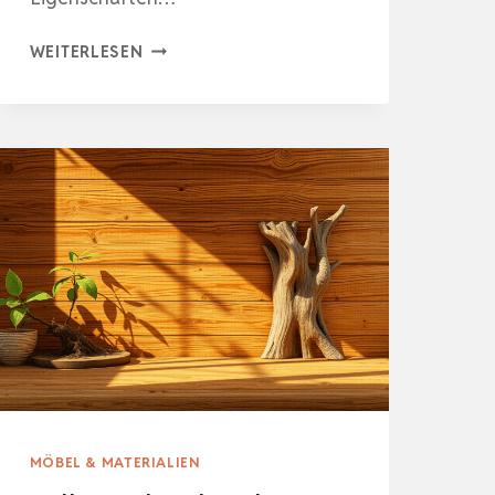
NATÜRLICHES
WEITERLESEN
WOHLBEFINDEN
DURCH
ALPENHOLZ
MÖBEL & MATERIALIEN